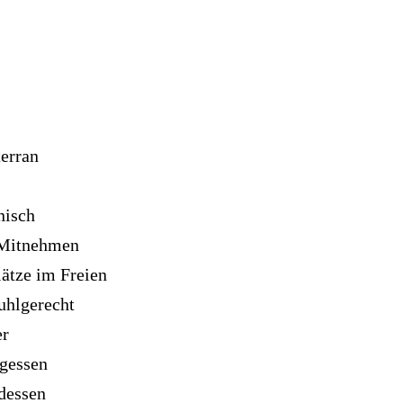
erran
enisch
Mitnehmen
lätze im Freien
tuhlgerecht
er
gessen
dessen