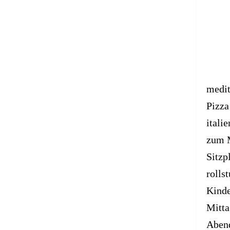
medit
Pizza
itali
zum 
Sitzp
rolls
Kind
Mitta
Aben