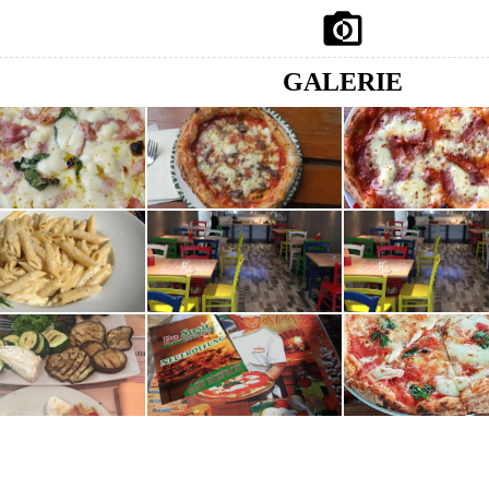

GALERIE